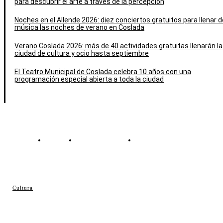
para descubrir el arte a través de la percepción
Noches en el Allende 2026: diez conciertos gratuitos para llenar d
música las noches de verano en Coslada
Verano Coslada 2026: más de 40 actividades gratuitas llenarán la
ciudad de cultura y ocio hasta septiembre
El Teatro Municipal de Coslada celebra 10 años con una
programación especial abierta a toda la ciudad
Contacto
Política de cookies
Política de Privacidad
© Cosladaweb 2026
Cultura
Hecho en Coslada ♥ by JavierAlquimia