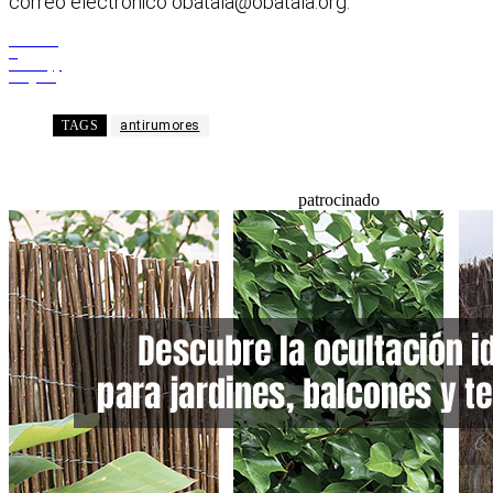
correo electrónico
obatala@obatala.org
.
Facebook
X
WhatsApp
Telegram
TAGS
antirumores
patrocinado