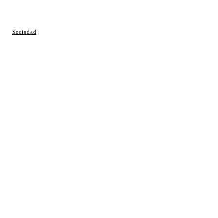
© Cosladaweb 2026
Sociedad
Hecho en Coslada ♥ by JavierAlquimia