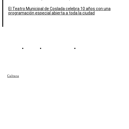
El Teatro Municipal de Coslada celebra 10 años con una
programación especial abierta a toda la ciudad
Contacto
Política de cookies
Política de Privacidad
© Cosladaweb 2026
Cultura
Hecho en Coslada ♥ by JavierAlquimia