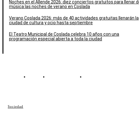
Noches en el Allende 2026: diez conciertos gratuitos para llenar d
música las noches de verano en Coslada
Verano Coslada 2026: más de 40 actividades gratuitas llenarán la
ciudad de cultura y ocio hasta septiembre
El Teatro Municipal de Coslada celebra 10 años con una
programación especial abierta a toda la ciudad
Contacto
Política de cookies
Política de Privacidad
© Cosladaweb 2026
Sociedad
Hecho en Coslada ♥ by JavierAlquimia