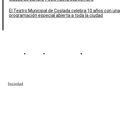
El Teatro Municipal de Coslada celebra 10 años con una
programación especial abierta a toda la ciudad
Contacto
Política de cookies
Política de Privacidad
© Cosladaweb 2026
Sociedad
Hecho en Coslada ♥ by JavierAlquimia