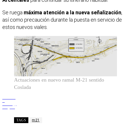
Se ruega
máxima atención a la nueva señalización
,
así como precaución durante la puesta en servicio de
estos nuevos viales.
Actuaciones en nuevo ramal M-21 sentido
Coslada
Facebook
X
WhatsApp
Telegram
TAGS
m21