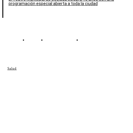
programación especial abierta a toda la ciudad
Contacto
Política de cookies
Política de Privacidad
© Cosladaweb 2026
Salud
Hecho en Coslada ♥ by JavierAlquimia