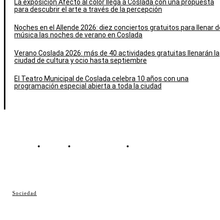
La exposición Afecto al color llega a Coslada con una propuesta
para descubrir el arte a través de la percepción
Noches en el Allende 2026: diez conciertos gratuitos para llenar d
música las noches de verano en Coslada
Verano Coslada 2026: más de 40 actividades gratuitas llenarán la
ciudad de cultura y ocio hasta septiembre
El Teatro Municipal de Coslada celebra 10 años con una
programación especial abierta a toda la ciudad
Contacto
Política de cookies
Política de Privacidad
© Cosladaweb 2026
Sociedad
Hecho en Coslada ♥ by JavierAlquimia