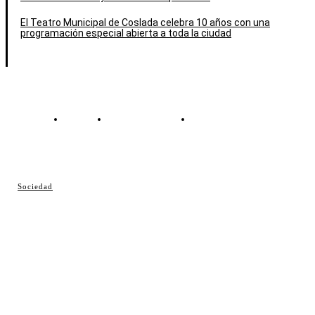
El Teatro Municipal de Coslada celebra 10 años con una
programación especial abierta a toda la ciudad
Contacto
Política de cookies
Política de Privacidad
© Cosladaweb 2026
Sociedad
Hecho en Coslada ♥ by JavierAlquimia