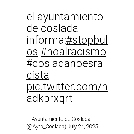
el ayuntamiento
de coslada
informa:
#stopbul
os
#noalracismo
#cosladanoesra
cista
pic.twitter.com/h
adkbrxqrt
— Ayuntamiento de Coslada
(@Ayto_Coslada)
July 24, 2025