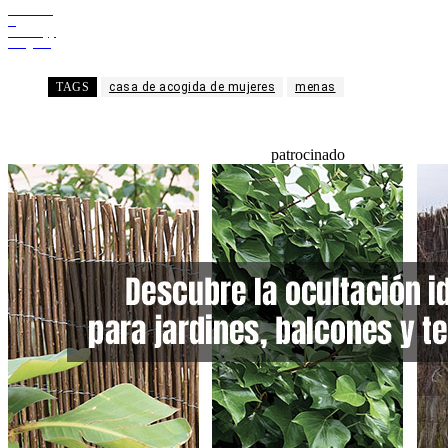
Facebook
X
WhatsApp
Telegram
TAGS
casa de acogida de mujeres
menas
patrocinado