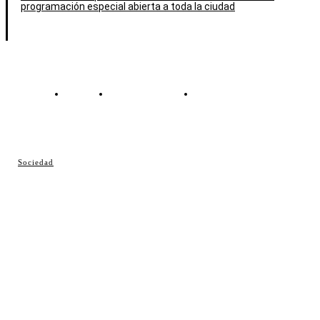
programación especial abierta a toda la ciudad
Contacto
Política de cookies
Política de Privacidad
© Cosladaweb 2026
Sociedad
Hecho en Coslada ♥ by JavierAlquimia