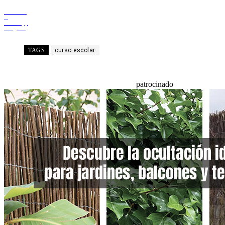
Facebook
X
WhatsApp
Telegram
TAGS
curso escolar
patrocinado