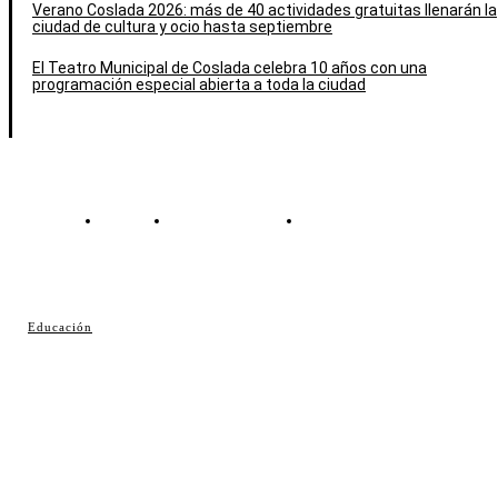
Verano Coslada 2026: más de 40 actividades gratuitas llenarán la
ciudad de cultura y ocio hasta septiembre
El Teatro Municipal de Coslada celebra 10 años con una
programación especial abierta a toda la ciudad
Contacto
Política de cookies
Política de Privacidad
© Cosladaweb 2026
Educación
Hecho en Coslada ♥ by JavierAlquimia