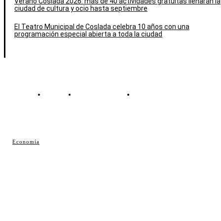
Verano Coslada 2026: más de 40 actividades gratuitas llenarán la
ciudad de cultura y ocio hasta septiembre
El Teatro Municipal de Coslada celebra 10 años con una
programación especial abierta a toda la ciudad
Contacto
Política de cookies
Política de Privacidad
© Cosladaweb 2026
Economía
Hecho en Coslada ♥ by JavierAlquimia