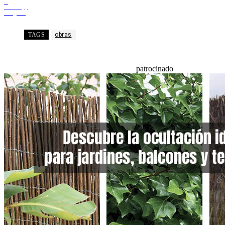
X
WhatsApp
Telegram
TAGS
obras
patrocinado