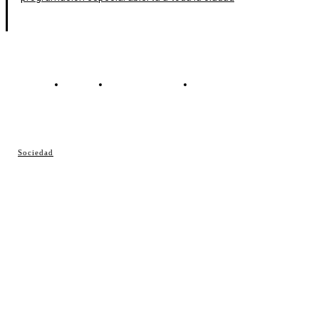
Contacto
Política de cookies
Política de Privacidad
© Cosladaweb 2026
Sociedad
Hecho en Coslada ♥ by JavierAlquimia