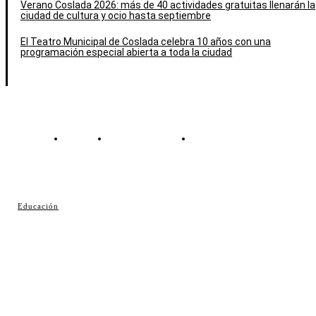
Verano Coslada 2026: más de 40 actividades gratuitas llenarán la
ciudad de cultura y ocio hasta septiembre
El Teatro Municipal de Coslada celebra 10 años con una
programación especial abierta a toda la ciudad
Contacto
Política de cookies
Política de Privacidad
© Cosladaweb 2026
Educación
Hecho en Coslada ♥ by JavierAlquimia