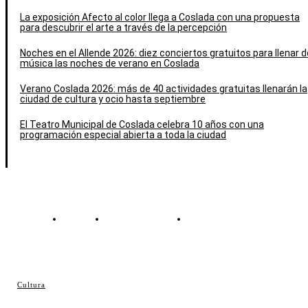
La exposición Afecto al color llega a Coslada con una propuesta
para descubrir el arte a través de la percepción
Noches en el Allende 2026: diez conciertos gratuitos para llenar d
música las noches de verano en Coslada
Verano Coslada 2026: más de 40 actividades gratuitas llenarán la
ciudad de cultura y ocio hasta septiembre
El Teatro Municipal de Coslada celebra 10 años con una
programación especial abierta a toda la ciudad
Contacto
Política de cookies
Política de Privacidad
© Cosladaweb 2026
Cultura
Hecho en Coslada ♥ by JavierAlquimia