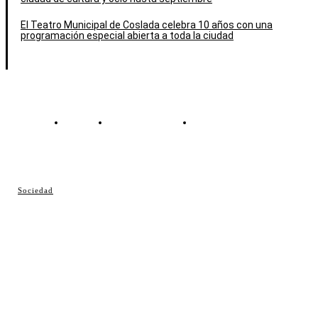
El Teatro Municipal de Coslada celebra 10 años con una
programación especial abierta a toda la ciudad
Contacto
Política de cookies
Política de Privacidad
© Cosladaweb 2026
Sociedad
Hecho en Coslada ♥ by JavierAlquimia