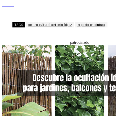
Facebook
X
WhatsApp
Telegram
TAGS
centro cultural antonio lópez
exposicion pintura
patrocinado