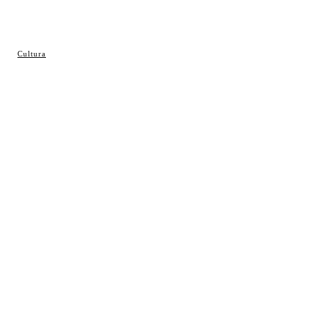
© Cosladaweb 2026
Cultura
Hecho en Coslada ♥ by JavierAlquimia