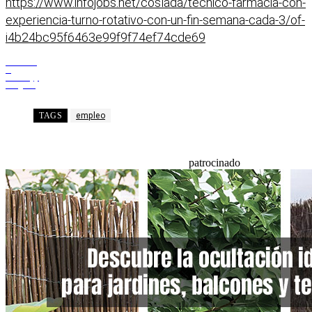
https://www.infojobs.net/coslada/tecnico-farmacia-con-
experiencia-turno-rotativo-con-un-fin-semana-cada-3/of-
i4b24bc95f6463e99f9f74ef74cde69
Facebook
X
WhatsApp
Telegram
TAGS
empleo
patrocinado