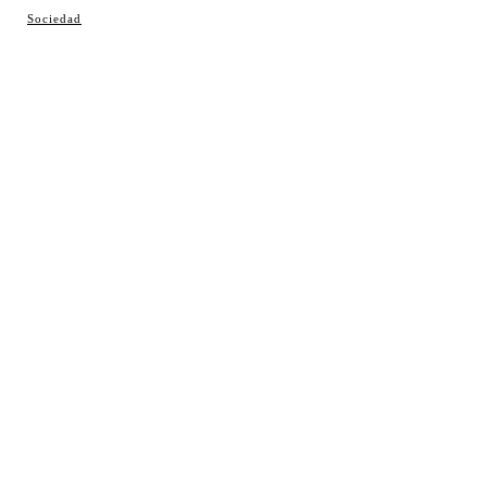
© Cosladaweb 2026
Sociedad
Hecho en Coslada ♥ by JavierAlquimia