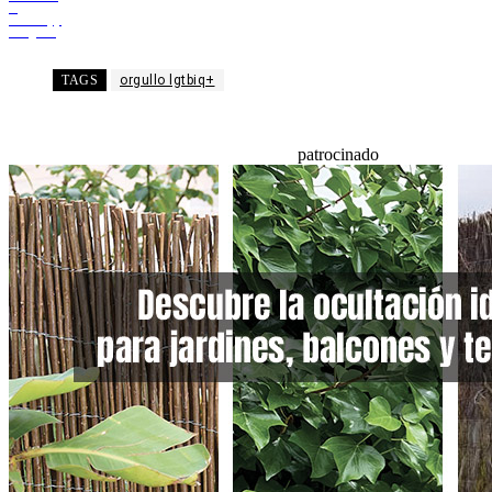
X
WhatsApp
Telegram
TAGS
orgullo lgtbiq+
patrocinado