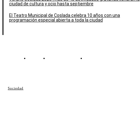
ciudad de cultura y ocio hasta septiembre
El Teatro Municipal de Coslada celebra 10 años con una
programación especial abierta a toda la ciudad
Contacto
Política de cookies
Política de Privacidad
© Cosladaweb 2026
Sociedad
Hecho en Coslada ♥ by JavierAlquimia