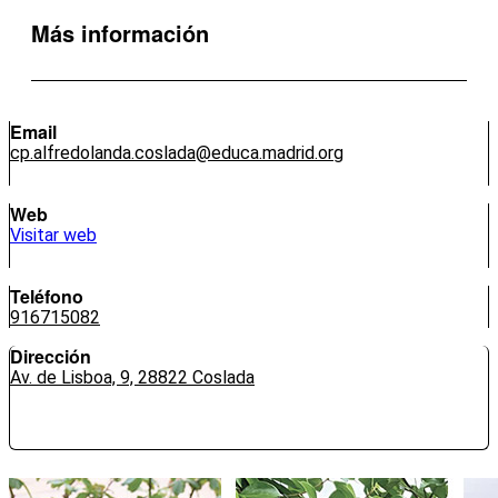
Más información
Email
cp.alfredolanda.coslada@educa.madrid.org
Web
Visitar web
Teléfono
916715082
Dirección
Av. de Lisboa, 9, 28822 Coslada