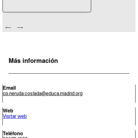
Más información
Email
cp.neruda.coslada@educa.madrid.org
Web
Visitar web
Teléfono