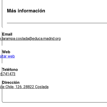
Más información
Email
i.larampa.coslada@educa.madrid.org
Web
sitar web
Teléfono
16741473
Dirección
lle Chile, 126. 28822 Coslada