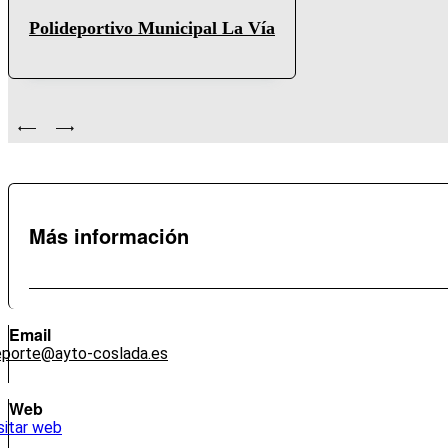
Polideportivo Municipal La Vía
Más información
Email
porte@ayto-coslada.es
Web
sitar web