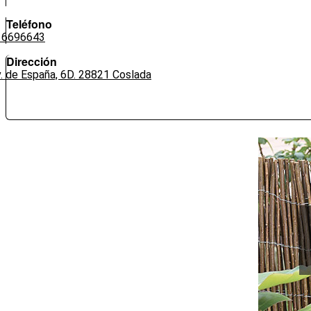
Teléfono
16696643
Dirección
. de España, 6D. 28821 Coslada