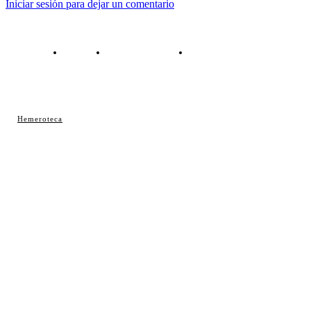
Iniciar sesión para dejar un comentario
Contacto
Política de cookies
Política de Privacidad
© Cosladaweb 2026
Hemeroteca
Hecho en Coslada ♥ by JavierAlquimia