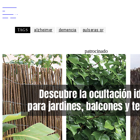
Facebook
X
WhatsApp
Telegram
TAGS
alzheimer
demencia
pulseras qr
patrocinado