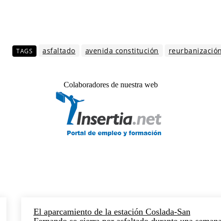
asfaltado
avenida constitución
reurbanizació
TAGS
Colaboradores de nuestra web
El aparcamiento de la estación Coslada-San
Fernando se cierra por asfaltado durante una seman