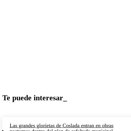
Te puede interesar_
Las grandes glorietas de Coslada entran en obras
nocturnas dentro del plan de asfaltado municipal