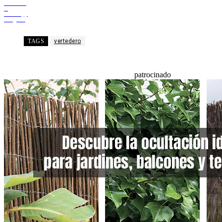
Facebook
X
WhatsApp
Telegram
TAGS
vertedero
patrocinado