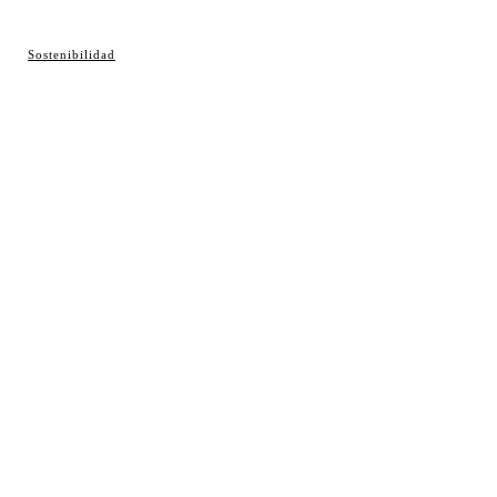
© Cosladaweb 2026
Sostenibilidad
Hecho en Coslada ♥ by JavierAlquimia