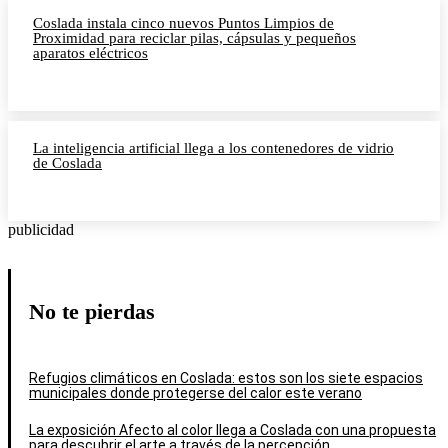
Coslada instala cinco nuevos Puntos Limpios de
Proximidad para reciclar pilas, cápsulas y pequeños
aparatos eléctricos
La inteligencia artificial llega a los contenedores de vidrio
de Coslada
publicidad
No te pierdas
Refugios climáticos en Coslada: estos son los siete espacios
municipales donde protegerse del calor este verano
La exposición Afecto al color llega a Coslada con una propuesta
para descubrir el arte a través de la percepción