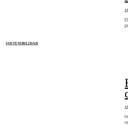
J
E
p
SOSTENIBILIDAD
J
H
r