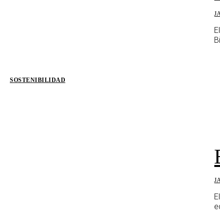
J
E
B
SOSTENIBILIDAD
J
E
e