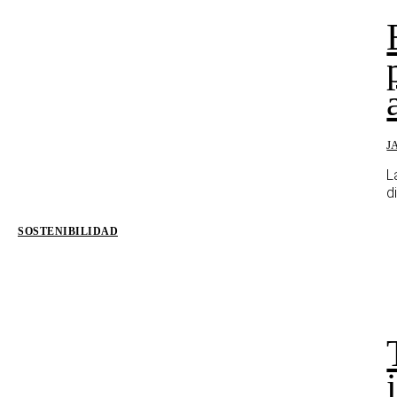
J
L
d
SOSTENIBILIDAD