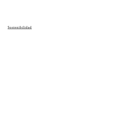
© Cosladaweb 2026
Sostenibilidad
Hecho en Coslada ♥ by JavierAlquimia