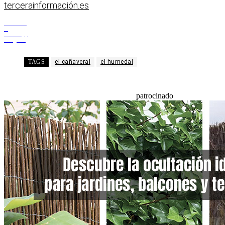
tercerainformación.es
Facebook
X
WhatsApp
Telegram
TAGS
el cañaveral
el humedal
patrocinado