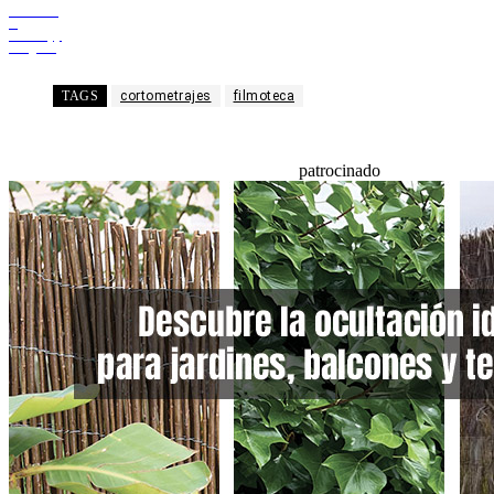
Facebook
X
WhatsApp
Telegram
TAGS
cortometrajes
filmoteca
patrocinado