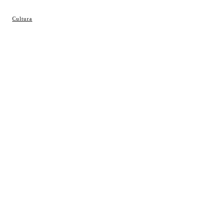
© Cosladaweb 2026
Cultura
Hecho en Coslada ♥ by JavierAlquimia