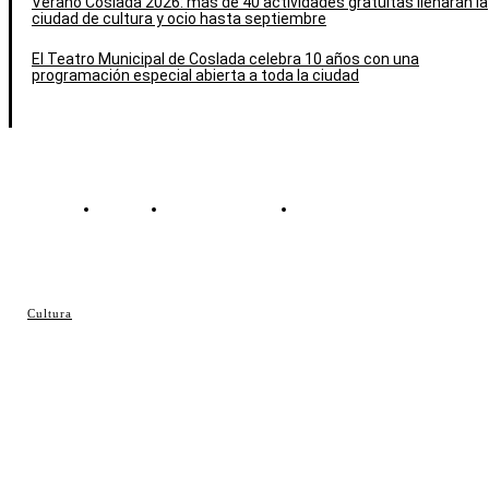
Verano Coslada 2026: más de 40 actividades gratuitas llenarán la
ciudad de cultura y ocio hasta septiembre
El Teatro Municipal de Coslada celebra 10 años con una
programación especial abierta a toda la ciudad
Contacto
Política de cookies
Política de Privacidad
© Cosladaweb 2026
Cultura
Hecho en Coslada ♥ by JavierAlquimia