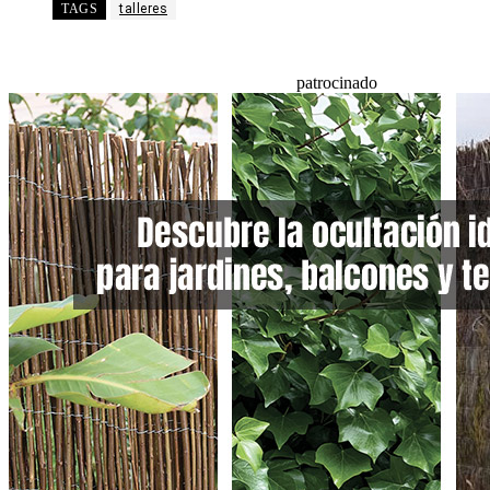
TAGS
talleres
patrocinado