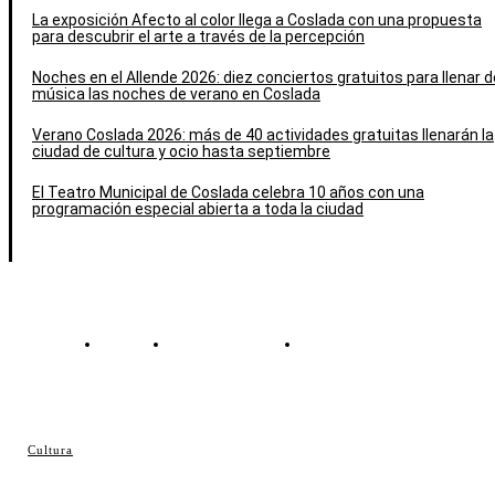
La exposición Afecto al color llega a Coslada con una propuesta
para descubrir el arte a través de la percepción
Noches en el Allende 2026: diez conciertos gratuitos para llenar d
música las noches de verano en Coslada
Verano Coslada 2026: más de 40 actividades gratuitas llenarán la
ciudad de cultura y ocio hasta septiembre
El Teatro Municipal de Coslada celebra 10 años con una
programación especial abierta a toda la ciudad
Contacto
Política de cookies
Política de Privacidad
© Cosladaweb 2026
Cultura
Hecho en Coslada ♥ by JavierAlquimia