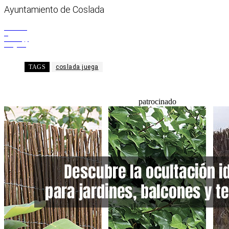
Ayuntamiento de Coslada
Facebook
X
WhatsApp
Telegram
TAGS
coslada juega
patrocinado