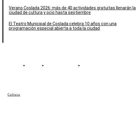
Verano Coslada 2026: más de 40 actividades gratuitas llenarán la
ciudad de cultura y ocio hasta septiembre
El Teatro Municipal de Coslada celebra 10 años con una
programación especial abierta a toda la ciudad
Contacto
Política de cookies
Política de Privacidad
© Cosladaweb 2026
Cultura
Hecho en Coslada ♥ by JavierAlquimia