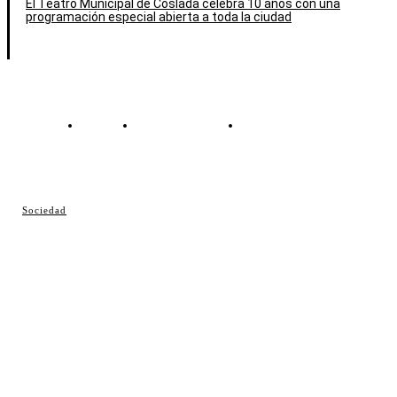
El Teatro Municipal de Coslada celebra 10 años con una
programación especial abierta a toda la ciudad
Contacto
Política de cookies
Política de Privacidad
© Cosladaweb 2026
Sociedad
Hecho en Coslada ♥ by JavierAlquimia