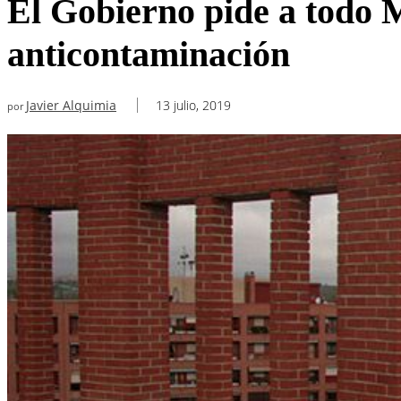
El Gobierno pide a todo M
anticontaminación
Javier Alquimia
13 julio, 2019
por