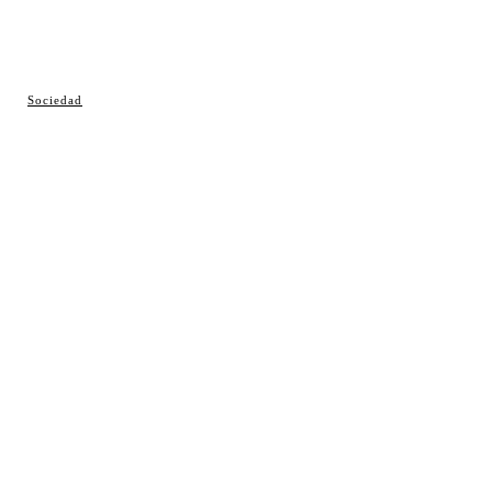
© Cosladaweb 2026
Sociedad
Hecho en Coslada ♥ by JavierAlquimia