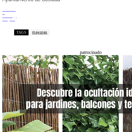
Facebook
X
WhatsApp
Telegram
TAGS
mayores
patrocinado