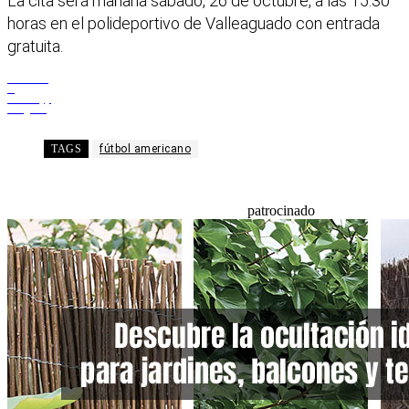
La cita será mañana sábado, 26 de octubre, a las 15.30
horas en el polideportivo de Valleaguado con entrada
gratuita.
Facebook
X
WhatsApp
Telegram
TAGS
fútbol americano
patrocinado