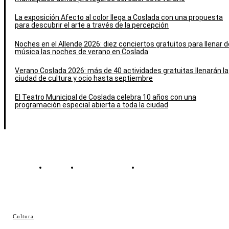
La exposición Afecto al color llega a Coslada con una propuesta
para descubrir el arte a través de la percepción
Noches en el Allende 2026: diez conciertos gratuitos para llenar d
música las noches de verano en Coslada
Verano Coslada 2026: más de 40 actividades gratuitas llenarán la
ciudad de cultura y ocio hasta septiembre
El Teatro Municipal de Coslada celebra 10 años con una
programación especial abierta a toda la ciudad
Contacto
Política de cookies
Política de Privacidad
© Cosladaweb 2026
Cultura
Hecho en Coslada ♥ by JavierAlquimia