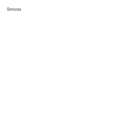
© Cosladaweb 2026
Deportes
Hecho en Coslada ♥ by JavierAlquimia