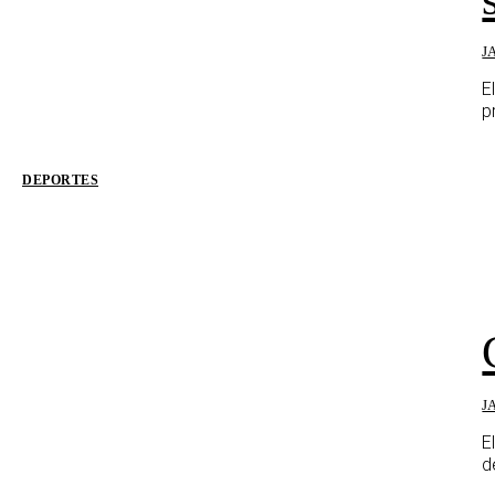
J
E
p
DEPORTES
J
E
d