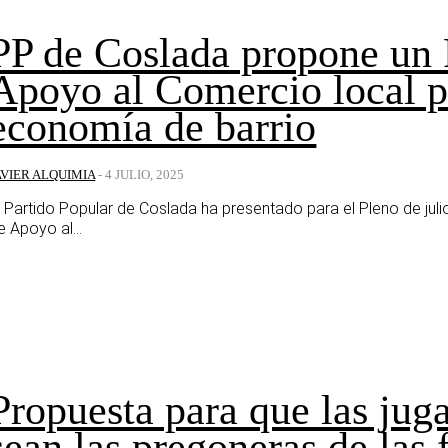
PP de Coslada propone un 
Apoyo al Comercio local pa
economía de barrio
AVIER ALQUIMIA
-
4 JULIO, 2025
l Partido Popular de Coslada ha presentado para el Pleno de jul
e Apoyo al...
Propuesta para que las ju
sean las pregoneras de las 