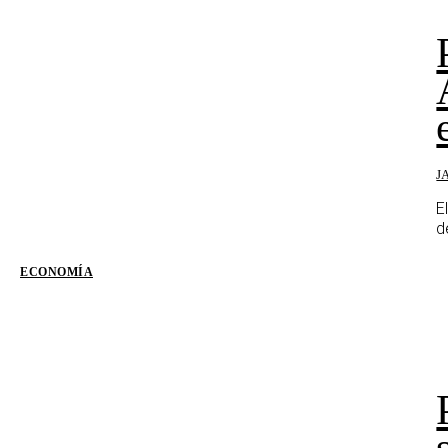
J
E
d
ECONOMÍA