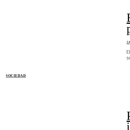
J
E
s
SOCIEDAD