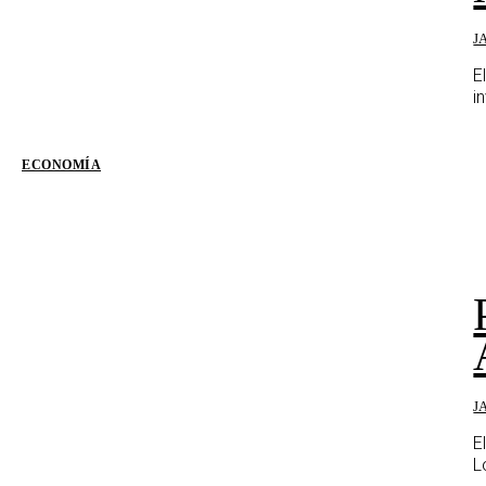
J
E
i
ECONOMÍA
J
E
L