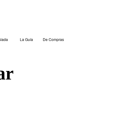
lada
La Guía
De Compras
ar