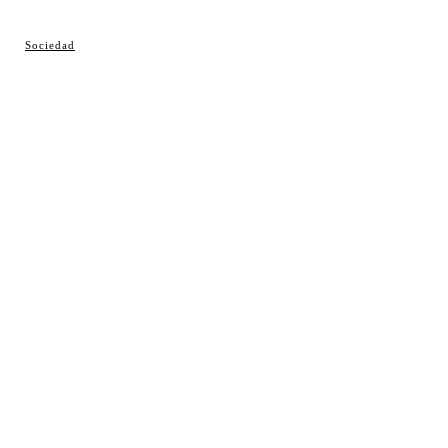
© Cosladaweb 2026
Sociedad
Hecho en Coslada ♥ by JavierAlquimia