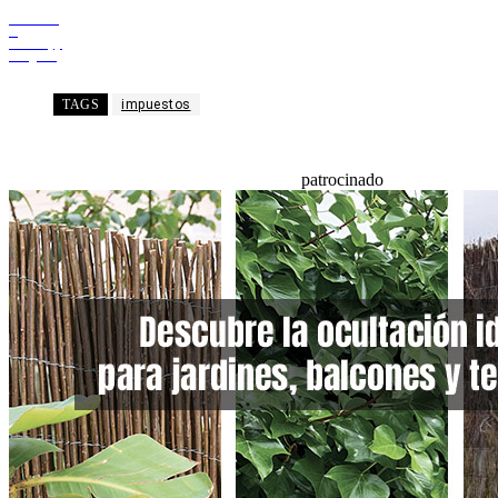
Facebook
X
WhatsApp
Telegram
TAGS
impuestos
patrocinado