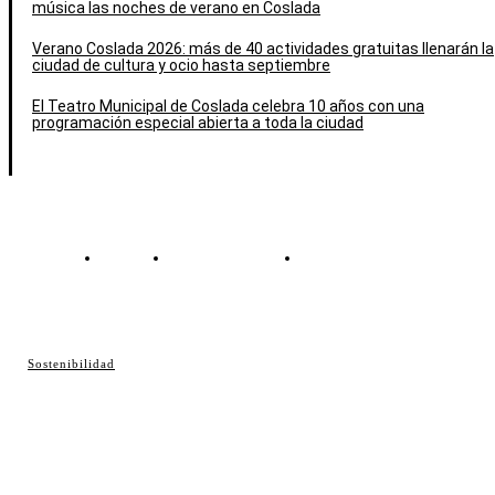
música las noches de verano en Coslada
Verano Coslada 2026: más de 40 actividades gratuitas llenarán la
ciudad de cultura y ocio hasta septiembre
El Teatro Municipal de Coslada celebra 10 años con una
programación especial abierta a toda la ciudad
Contacto
Política de cookies
Política de Privacidad
© Cosladaweb 2026
Sostenibilidad
Hecho en Coslada ♥ by JavierAlquimia