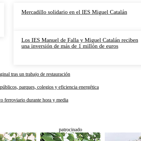
Mercadillo solidario en el IES Miguel Catalán
Los IES Manuel de Falla y Miguel Catalán reciben
una inversión de más de 1 millón de euros
inal tras un trabajo de restauración
públicos, parques, colegios y eficiencia energética
co ferroviario durante hora y media
patrocinado