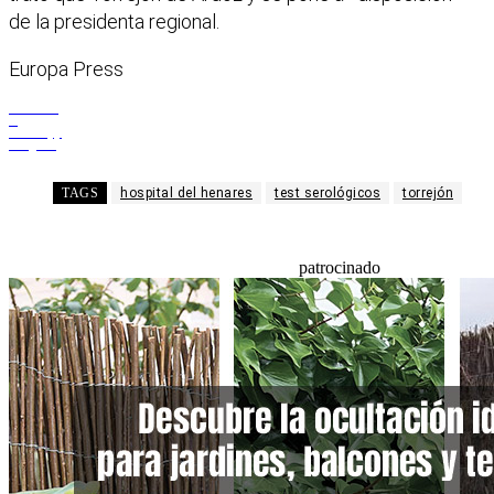
de la presidenta regional.
Europa Press
Facebook
X
WhatsApp
Telegram
TAGS
hospital del henares
test serológicos
torrejón
patrocinado