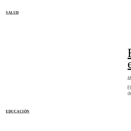
SALUD
J
E
d
EDUCACIÓN