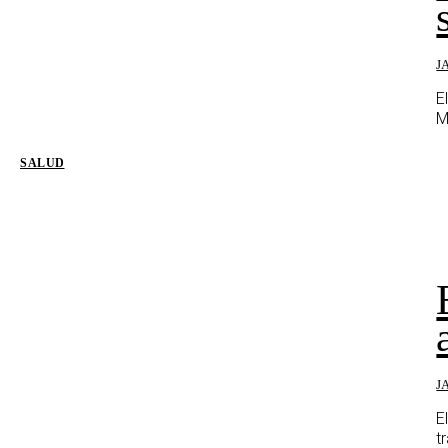
J
E
M
SALUD
J
E
t