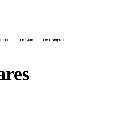
lada
La Guía
De Compras
ares