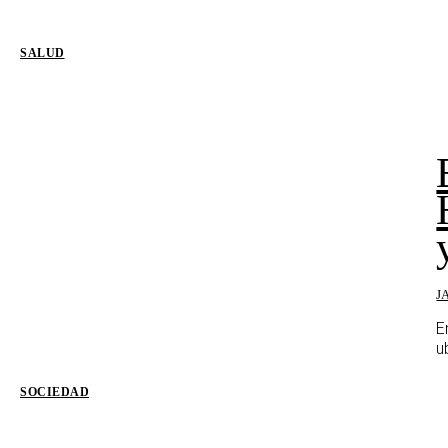
SALUD
J
E
u
SOCIEDAD