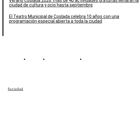
Verano Coslada 2026: más de 40 actividades gratuitas llenarán la
ciudad de cultura y ocio hasta septiembre
El Teatro Municipal de Coslada celebra 10 años con una
programación especial abierta a toda la ciudad
Contacto
Política de cookies
Política de Privacidad
© Cosladaweb 2026
Sociedad
Hecho en Coslada ♥ by JavierAlquimia