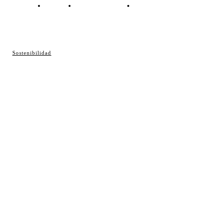
Contacto
Política de cookies
Política de Privacidad
© Cosladaweb 2026
Sostenibilidad
Hecho en Coslada ♥ by JavierAlquimia